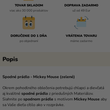
TOVAR SKLADOM
DOPRAVA ZADARMO
viac ako 30 000 produktov
už od 49 Eur
DORUČENIE DO 1 DŇA
VRÁTENIA TOVARU
po objednaní
máme zadarmo
Spodné prádlo - Mickey Mouse (zelené)
Okrem pohodlného oblečenia potrebujú chlapci a dievčatá
aj kvalitné
spodné
prádlo
z priedušných Materiálov.
Siahnite po
spodnom
prádle
s motívom
Mickey
Mouse
aby
sa Vaše dieťa cítilo ako v rozprávke.