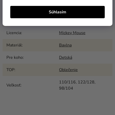
EAN
:
Zvoľte variant
Súhlasím
Farba
:
Zelená
Licencia
:
Mickey Mouse
Materiál
:
Bavlna
Pre koho
:
Detská
TOP
:
Oblečenie
110/116, 122/128,
Veľkosť
:
98/104