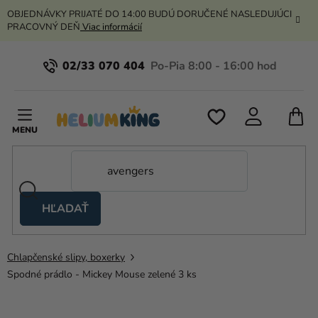
Prejsť
OBJEDNÁVKY PRIJATÉ DO 14:00 BUDÚ DORUČENÉ NASLEDUJÚCI
na
PRACOVNÝ DEŇ
Viac informácií
obsah
02/33 070 404
N
K
HĽADAŤ
Nožnicové
stany
Chlapčenské slipy, boxerky
Kanekalon
Spodné prádlo - Mickey Mouse zelené 3 ks
Hélium
a