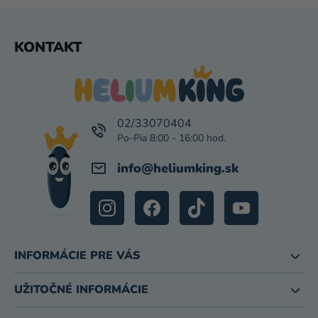
Z
KONTAKT
Á
P
Ä
T
I
02/33070404
E
info
@
heliumking.sk
INFORMÁCIE PRE VÁS
UŽITOČNÉ INFORMÁCIE