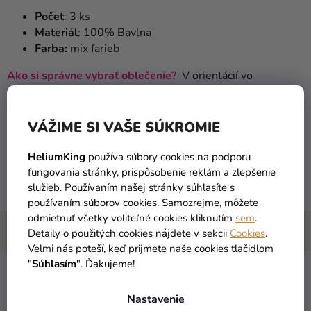
Počet
: 3 ks
Materiál
: 100% Bavlna
Farba:
mix farieb
Ako si správne vybrať oblečenie?
V orientácií vo
veľkostiach spodného prádla Vám pomôžu tieto rozmery:
3 - 4 roky -
Výška
98/104 cm
VÁŽIME SI VAŠE SÚKROMIE
5 - 6 rokov
-
Výška
110/116 cm
HeliumKing
používa súbory cookies na podporu
fungovania stránky, prispôsobenie reklám a zlepšenie
7 - 8 rokov
-
Výška
122/128 cm
služieb. Používaním našej stránky súhlasíte s
používaním súborov cookies. Samozrejme, môžete
odmietnuť všetky voliteľné cookies kliknutím
sem
.
Detaily o použitých cookies nájdete v sekcii
Cookies
.
Veľmi nás poteší, keď prijmete naše cookies tlačidlom
"
Súhlasím
". Ďakujeme!
Chlapčenské slipy,
Kategória
:
Nastavenie
boxerky