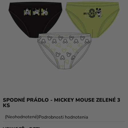
balóny
Svadba
Párty
Výzdoba
a
doplnky
Karnevalové
kostýmy a
masky
Oblečenie
SPODNÉ PRÁDLO - MICKEY MOUSE ZELENÉ 3
Pečenie
KS
Novinky
Priemerné
Neohodnotené
Podrobnosti hodnotenia
Darčeky
hodnotenie