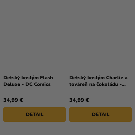
Detský kostým Flash
Detský kostým Charlie a
Deluxe - DC Comics
továreň na čokoládu -
Oompa Loompa
34,99 €
34,99 €
DETAIL
DETAIL