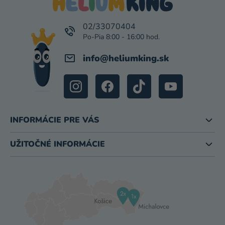
Ä
T
I
02/33070404
E
info
@
heliumking.sk
INFORMÁCIE PRE VÁS
UŽITOČNÉ INFORMÁCIE