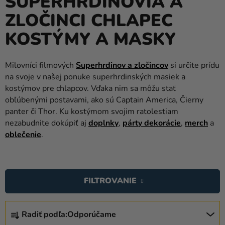
SUPERHRDINOVIA A
balóny
ZLOČINCI CHLAPEC
Svadba
KOSTÝMY A MASKY
Párty
Milovníci filmových
Superhrdinov a zločincov
si určite prídu
Výzdoba
na svoje v našej ponuke superhrdinských masiek a
a
kostýmov pre chlapcov. Vďaka nim sa môžu stať
doplnky
obľúbenými postavami, ako sú Captain America, Čierny
Karnevalové
panter či Thor. Ku kostýmom svojim ratolestiam
nezabudnite dokúpiť aj
doplnky
,
párty dekorácie
,
merch
a
kostýmy a
oblečenie
.
masky
Oblečenie
V
Ý
Pečenie
FILTROVANIE
P
Novinky
I
R
S
Radiť podľa:
Odporúčame
Darčeky
A