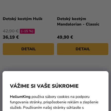
Detský kostým Hulk
Detský kostým
Mandalorian - Classic
42,90 €
(–15 %)
36,19 €
49,90 €
DETAIL
DETAIL
VÁŽIME SI VAŠE SÚKROMIE
HeliumKing
používa súbory cookies na podporu
fungovania stránky, prispôsobenie reklám a zlepšenie
služieb. Používaním našej stránky súhlasíte s