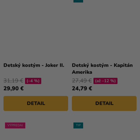
Detský kostým - Joker II.
Detský kostým - Kapitán
Amerika
31,19 €
27,49 €
(–4 %)
(až –12 %)
29,90 €
24,79 €
DETAIL
DETAIL
VÝPREDAJ
TIP