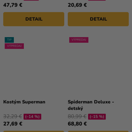
4,8
47,79 €
20,69 €
z
5
DETAIL
DETAIL
hviezdičiek.
TIP
VÝPREDAJ
VÝPREDAJ
Kostým Superman
Spiderman Deluxe -
detský
32,29 €
80,99 €
(–14 %)
(–15 %)
27,69 €
68,80 €