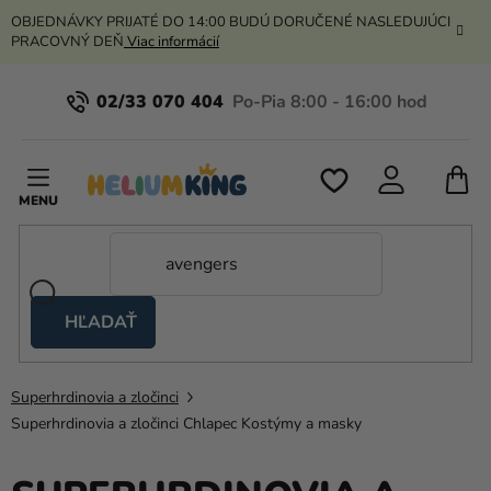
Prejsť
OBJEDNÁVKY PRIJATÉ DO 14:00 BUDÚ DORUČENÉ NASLEDUJÚCI
na
PRACOVNÝ DEŇ
Viac informácií
obsah
02/33 070 404
N
K
HĽADAŤ
Nožnicové
stany
Superhrdinovia a zločinci
Kanekalon
Superhrdinovia a zločinci Chlapec Kostýmy a masky
Hélium
a