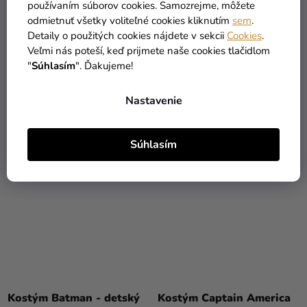
používaním súborov cookies. Samozrejme, môžete
odmietnuť všetky voliteľné cookies kliknutím
sem
.
Detský kostým Thor
Chlapčenský kostým -
Detaily o použitých cookies nájdete v sekcii
Cookies
.
Batman
Veľmi nás poteší, keď prijmete naše cookies tlačidlom
36,19 €
(–13 %)
"
Súhlasím
". Ďakujeme!
31,19 €
29,90 €
Nastavenie
DETAIL
DETAIL
Súhlasím
TIP
TIP
VÝPREDAJ
Priemerné
Priemerné
hodnotenie
hodnotenie
Kostým Batman - detský
Kostým Captain America