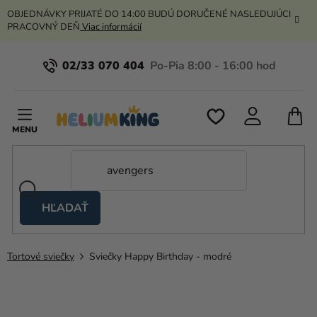
Prejsť
OBJEDNÁVKY PRIJATÉ DO 14:00 BUDÚ DORUČENÉ NASLEDUJÚCI
na
PRACOVNÝ DEŇ
Viac informácií
obsah
02/33 070 404
N
K
HĽADAŤ
Nožnicové
stany
Tortové sviečky
Sviečky Happy Birthday - modré
Kanekalon
Hélium
a