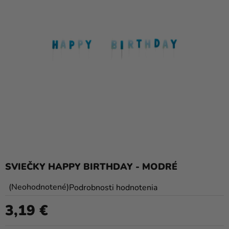
balóny
Svadba
Párty
Výzdoba
a
doplnky
Karnevalové
kostýmy a
masky
Oblečenie
SVIEČKY HAPPY BIRTHDAY - MODRÉ
Pečenie
Priemerné
Neohodnotené
Podrobnosti hodnotenia
hodnotenie
Novinky
3,19 €
produktu
Jednotková cena:
Darčeky
je