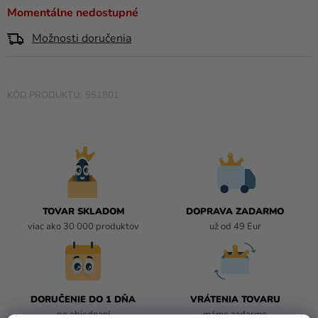
a merch
0,0
Momentálne nedostupné
z
Sviatky
Možnosti doručenia
5
hviezdičiek.
Kreatívne
potreby
551801
Personalizované
produkty
Témy
Výpredaj
O
TOVAR SKLADOM
DOPRAVA ZADARMO
nás
viac ako 30 000 produktov
už od 49 Eur
Párty
Blog
Kontakt
DORUČENIE DO 1 DŇA
VRÁTENIA TOVARU
po objednaní
máme zadarmo