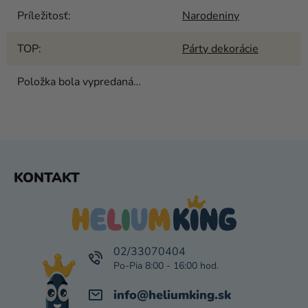
Príležitosť
:
Narodeniny
TOP
:
Párty dekorácie
Položka bola vypredaná…
Z
KONTAKT
Á
P
Ä
T
I
02/33070404
E
info
@
heliumking.sk