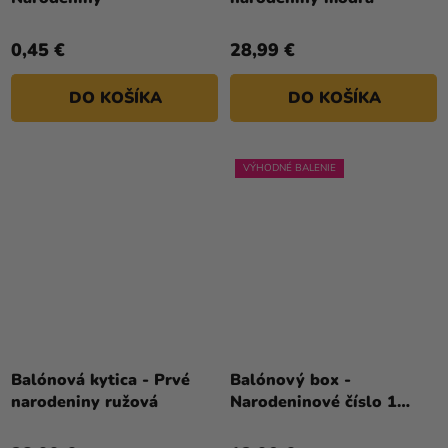
je
4,0
0,45 €
28,99 €
z
5
DO KOŠÍKA
DO KOŠÍKA
hviezdičiek.
VÝHODNÉ BALENIE
Priemerné
hodnotenie
Balónová kytica - Prvé
Balónový box -
produktu
narodeniny ružová
Narodeninové číslo 1
je
biely 86 cm
5,0