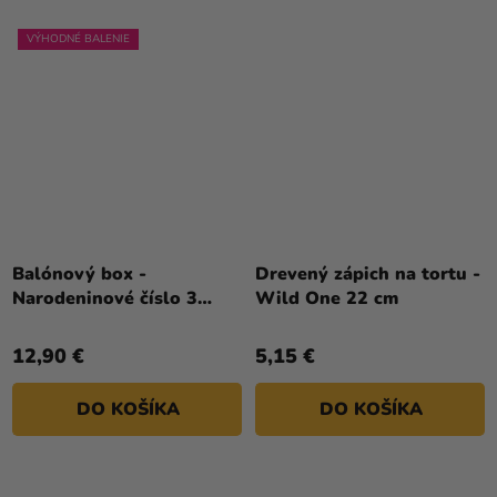
VÝHODNÉ BALENIE
Balónový box -
Drevený zápich na tortu -
Narodeninové číslo 3
Wild One 22 cm
červený 86 cm
12,90 €
5,15 €
DO KOŠÍKA
DO KOŠÍKA