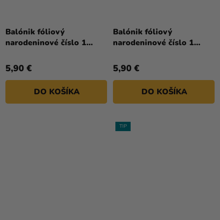
Priemerné
Priemerné
hodnotenie
hodnotenie
Balónik fóliový
Balónik fóliový
produktu
produktu
narodeninové číslo 1
narodeninové číslo 1
je
je
ružový 86cm
strieborný 86cm
4,0
4,0
5,90 €
5,90 €
z
z
5
5
DO KOŠÍKA
DO KOŠÍKA
hviezdičiek.
hviezdičiek.
TIP
Priemerné
Priemerné