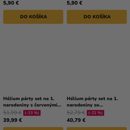
5,90 €
5,90 €
DO KOŠÍKA
DO KOŠÍKA
Hélium párty set na 1.
Hélium párty set na 1.
narodeniny s červenými
narodeniny so
balónmi
striebornými balónmi
51,99 €
52,79 €
(–23 %)
(–22 %)
39,99 €
40,79 €