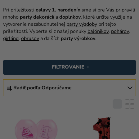
balóny
Pri príležitosti
oslavy 1. narodenín
sme si pre Vás pripravili
Svadba
mnoho
party dekorácií
a
doplnkov
, ktoré určite využije na
vytvorenie nezabudnuteľnej
party výzdoby
pri tejto
Párty
príležitosti. Vyberte si z našej ponuky
balónikov
,
pohárov
,
girlánd
,
obrusov
a ďalších
party výrobkov
.
Výzdoba
a
V
doplnky
Ý
FILTROVANIE
Karnevalové
P
kostýmy a
I
R
masky
S
Radiť podľa:
Odporúčame
A
P
Oblečenie
D
R
E
Pečenie
O
N
D
Novinky
I
U
E
Darčeky
K