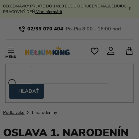
Prejsť
OBJEDNÁVKY PRIJATÉ DO 14:00 BUDÚ DORUČENÉ NASLEDUJÚCI
na
PRACOVNÝ DEŇ
Viac informácií
obsah
02/33 070 404
N
K
HĽADAŤ
Nožnicové
stany
Podľa veku
1. narodeniny
Kanekalon
Hélium
OSLAVA 1. NARODENÍN
a