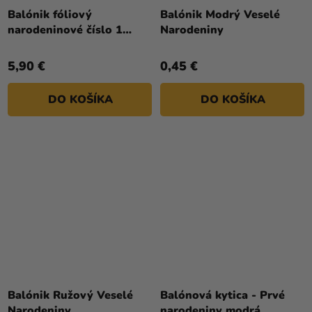
hodnotenie
hodnotenie
Balónik fóliový
Balónik Modrý Veselé
produktu
produktu
narodeninové číslo 1
Narodeniny
je
je
zlatý 86cm
5,0
5,0
5,90 €
0,45 €
z
z
5
5
DO KOŠÍKA
DO KOŠÍKA
hviezdičiek.
hviezdičiek.
Priemerné
hodnotenie
Balónik Ružový Veselé
Balónová kytica - Prvé
produktu
Narodeniny
narodeniny modrá