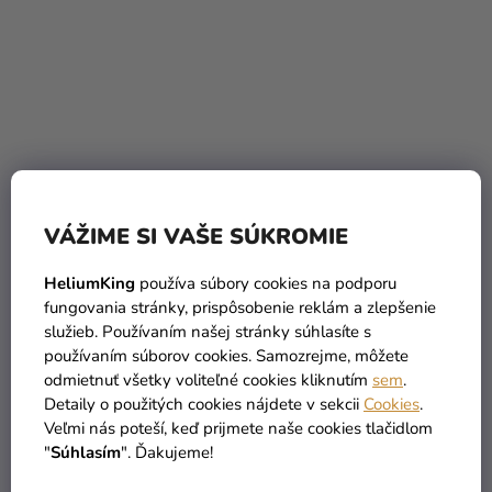
Fóliový balón -
Fóliový balón - číslo 1,
VÁŽIME SI VAŠE SÚKROMIE
Babysaurus
žirafa
HeliumKing
používa súbory cookies na podporu
2,89 €
4,90 €
fungovania stránky, prispôsobenie reklám a zlepšenie
služieb. Používaním našej stránky súhlasíte s
DO KOŠÍKA
DO KOŠÍKA
používaním súborov cookies. Samozrejme, môžete
odmietnuť všetky voliteľné cookies kliknutím
sem
.
Detaily o použitých cookies nájdete v sekcii
Cookies
.
Veľmi nás poteší, keď prijmete naše cookies tlačidlom
TIP
"
Súhlasím
". Ďakujeme!