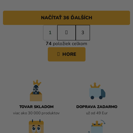
NAČÍTAŤ 36 ĎALŠÍCH
S
1
t
3
O
r
74
položiek celkom
á
V
n
L
HORE
k
Á
o
D
v
A
a
C
n
i
I
e
E
P
R
TOVAR SKLADOM
DOPRAVA ZADARMO
V
viac ako 30 000 produktov
už od 49 Eur
K
Y
V