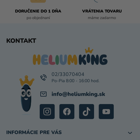
Ý
P
DORUČENIE DO 1 DŇA
VRÁTENIA TOVARU
I
po objednaní
máme zadarmo
S
U
Z
KONTAKT
Á
P
Ä
T
I
02/33070404
E
info
@
heliumking.sk
INFORMÁCIE PRE VÁS