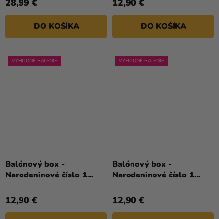
28,99 €
12,90 €
z
5
DO KOŠÍKA
DO KOŠÍKA
hviezdičiek.
VÝHODNÉ BALENIE
VÝHODNÉ BALENIE
Balónový box -
Balónový box -
Narodeninové číslo 1
Narodeninové číslo 1
červený 86 cm
ružovo-zlatý 86 cm
12,90 €
12,90 €