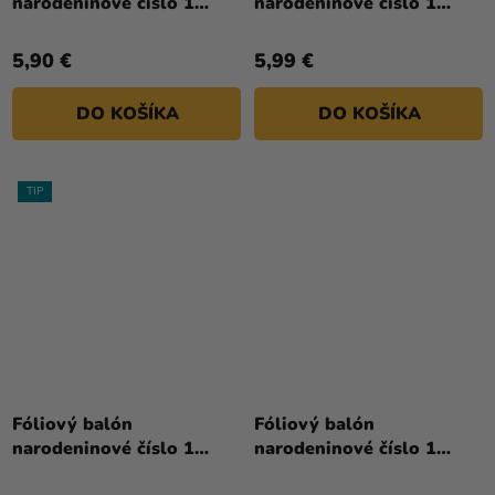
narodeninové číslo 1
narodeninové číslo 1
strieborný 86cm
svetlomodrý - s korunkou
100 cm
5,90 €
5,99 €
DO KOŠÍKA
DO KOŠÍKA
TIP
Fóliový balón
Fóliový balón
narodeninové číslo 1
narodeninové číslo 1
svetlomodrý 86 cm
zlatý 86cm