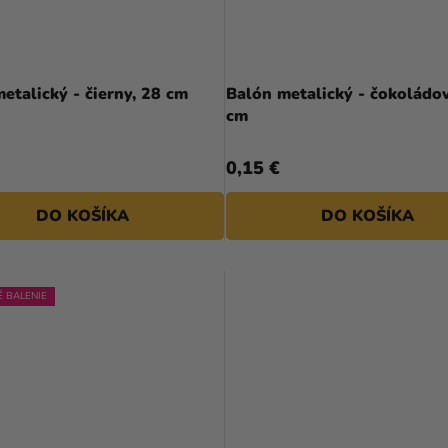
etalický - čierny, 28 cm
Balón metalický - čokoládo
cm
0,15 €
DO KOŠÍKA
DO KOŠÍKA
 BALENIE