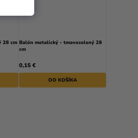
ý 28 cm
Balón metalický - tmavozelený 28
cm
0,15 €
DO KOŠÍKA