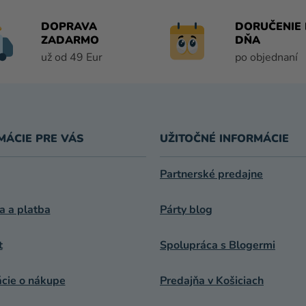
D
A
DOPRAVA
DORUČENIE 
C
ZADARMO
DŇA
I
už od 49 Eur
po objednaní
E
P
R
V
K
MÁCIE PRE VÁS
UŽITOČNÉ INFORMÁCIE
Y
V
Ý
Partnerské predajne
P
I
a a platba
Párty blog
S
U
t
Spolupráca s Blogermi
ácie o nákupe
Predajňa v Košiciach