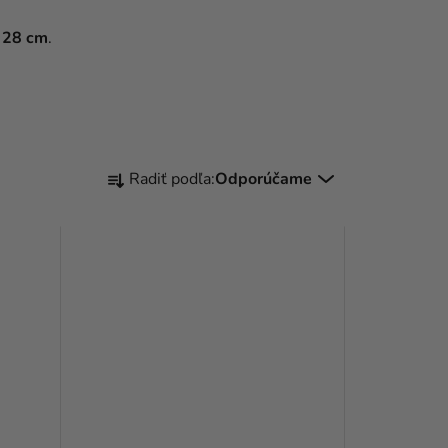
e 28 cm
.
R
Radiť podľa:
Odporúčame
A
D
E
N
I
E
P