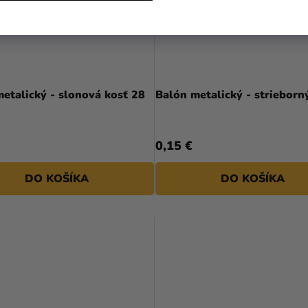
etalický - slonová kosť 28
Balón metalický - strieborn
0,15 €
DO KOŠÍKA
DO KOŠÍKA