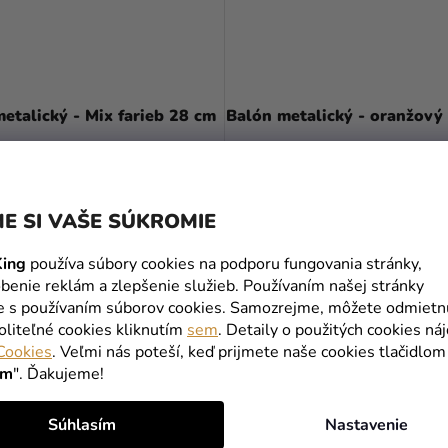
etalický - Mix farieb 28 cm
Balón metalický - oranžový
€
0,15 €
E SI VAŠE SÚKROMIE
DO KOŠÍKA
DO KOŠÍKA
ing
používa súbory cookies na podporu fungovania stránky,
benie reklám a zlepšenie služieb. Používaním našej stránky
te s používaním súborov cookies. Samozrejme, môžete odmietn
oliteľné cookies kliknutím
sem
. Detaily o použitých cookies ná
Cookies
. Veľmi nás poteší, keď prijmete naše cookies tlačidlom
ím
". Ďakujeme!
Súhlasím
Nastavenie