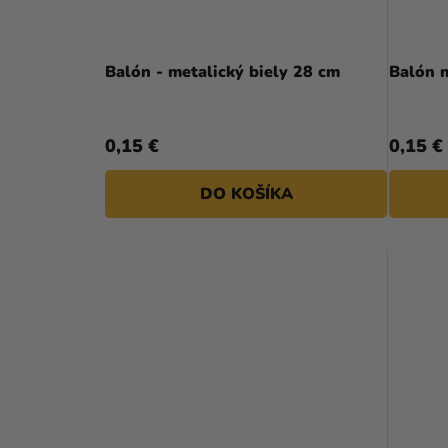
R
L
O
D
Balón - metalický biely 28 cm
U
K
0,15 €
0,15 €
T
DO KOŠÍKA
O
V