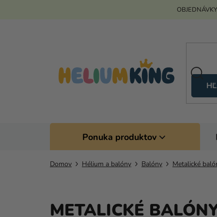
Prejsť
OBJEDNÁVKY
na
obsah
HĽ
Ponuka produktov
Domov
Hélium a balóny
Balóny
Metalické baló
METALICKÉ BALÓNY