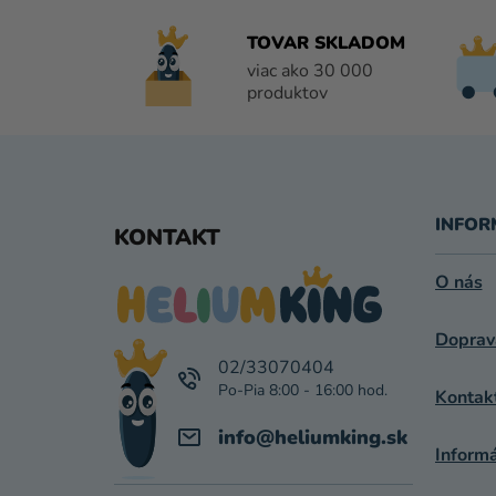
TOVAR SKLADOM
viac ako 30 000
produktov
Z
Á
INFOR
KONTAKT
P
O nás
Ä
Doprav
T
02/33070404
I
Kontak
E
info
@
heliumking.sk
Inform