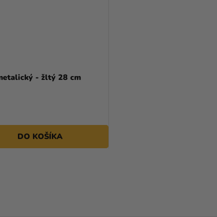
etalický - žltý 28 cm
DO KOŠÍKA
O
V
L
Á