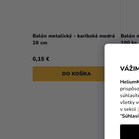
Balón metalický - karibská modrá
Balón m
28 cm
100 ks
0,15 €
12,99 
VÁŽIM
DO KOŠÍKA
HeliumK
prispôso
súhlasí
všetky v
v sekcii
"
Súhlas