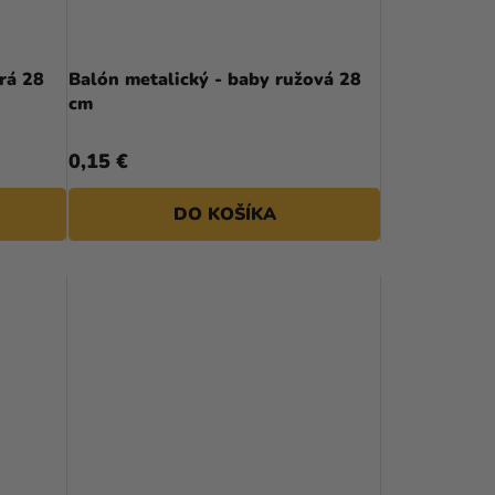
R
O
D
rá 28
Balón metalický - baby ružová 28
cm
U
K
0,15 €
T
DO KOŠÍKA
O
V