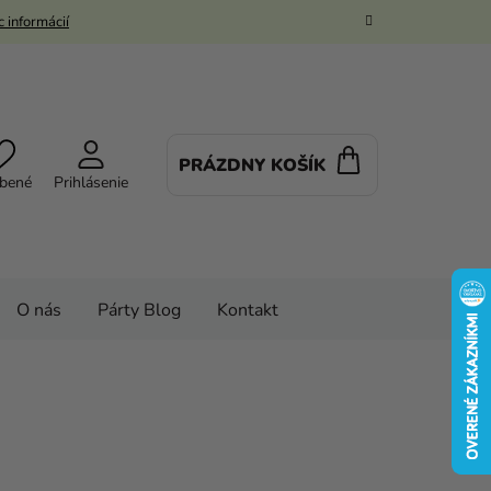
 informácií
PRÁZDNY KOŠÍK
NÁKUPNÝ
bené
Prihlásenie
KOŠÍK
O nás
Párty Blog
Kontakt