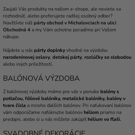
balóny
Zaujali Vás produkty na našom e-shope, ale neviete sa
rozhodnúť, alebo preferujete radšej osobný odber?
Svadba
Navštívte náš
párty obchod v Michalovciach na ulici
Párty
Obchodná 4
a my Vám ochotne poradíme pri Vašom
nákupe.
Výzdoba
a
Nájdete u nás
párty doplnky
vhodné na výzdobu
doplnky
narodeninovej oslavy
,
detskej párty
,
rozlúčky so
slobodou
alebo iných príležitostí.
Karnevalové
kostýmy a
BALÓNOVÁ VÝZDOBA
masky
Z balónovej výzdoby máme pre vás v ponuke
balóny s
Oblečenie
potlačou
,
fóliové balóniky
,
metalické balóniky
,
balóny v
Pečenie
tvare čísla
a mnoho ďalších balónov. Pri nafukovaní balónov
vám odporúčame nafúknutie balónov
héliom
priamo na
Novinky
predajni, alebo si u nás môžete zakúpiť
hélium vo fľaši
.
Darčeky
SVADOBNÉ DEKORÁCIE