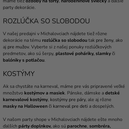
máme tiež
ozdoby na torty
,
narodeninové sviečky
a ďalšie
party dekorácie.
ROZLÚČKA SO SLOBODOU
V našej predajni v Michalovciach nájdete tiež rôzne
dekorácie na tému
rozlúčka so slobodou
tak
pre ženy
, ako
aj
pre mužov
. Vyberte si z našej ponuky rozlúčkových
predmetov, ako sú šerpy,
plastové poháriky
,
slamky
či
balóniky s potlačou
.
KOSTÝMY
Ak sa chystáte na karneval, máme pre vás pripravené veľké
množstvo
kostýmov
a
masiek
. Pánske, dámske a
detské
karnevalové kostýmy
,
kostýmy pre páry
, ale aj rôzne
masky na Halloween
či
karneval pre deti
a dospelých.
V našom party shope v Michalovciach nájdete ešte mnoho
ďalších
párty doplnkov
,
ako sú
parochne
,
sombréra
,