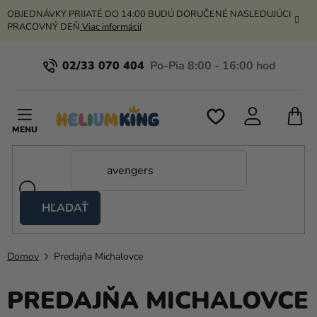
Prejsť
OBJEDNÁVKY PRIJATÉ DO 14:00 BUDÚ DORUČENÉ NASLEDUJÚCI
na
PRACOVNÝ DEŇ
Viac informácií
obsah
02/33 070 404
N
K
HĽADAŤ
Nožnicové
stany
Domov
Predajňa Michalovce
Kanekalon
PREDAJŇA MICHALOVCE
Hélium
a