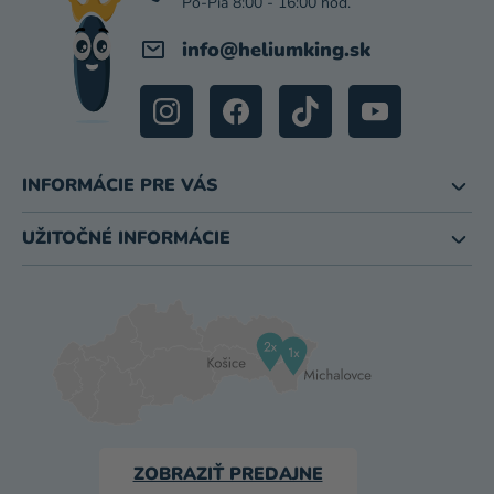
E
info
@
heliumking.sk
INFORMÁCIE PRE VÁS
UŽITOČNÉ INFORMÁCIE
ZOBRAZIŤ PREDAJNE