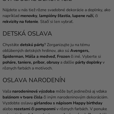
a merch
Nájdete u nás tiež rôzne svadobné dekorácie a doplnky, ako
Sviatky
napríklad
menovky
,
lampióny šťastia
,
lupene ruží
,
či
rekvizity na fotenie
. Stačí si len vybrať.
Kreatívne
potreby
DETSKÁ OSLAVA
Personalizované
produkty
Chystáte
detskú párty
? Zorganizujte ju na tému
obľúbených detských hrdinov, ako sú
Avengers
,
Témy
Spiderman
,
Máša a medveď
,
Frozen
či iné. Vyberte si
poháre
,
taniere
,
príbor
,
obrusy
a ďalšie
párty doplnky
v
Výpredaj
rôznych farbách a motívoch.
O
OSLAVA NARODENÍN
nás
Párty
Vaša
narodeninová výzdoba
môže byť jedinečná aj vďaka
Blog
balónom v tvare čísla
či iným narodeninovým dekoráciám.
Vyzdobte oslavu
girlandou s nápisom Happy birthday
Kontakt
alebo
rozetami či pomponmi
v rôznych farbách. V ponuke